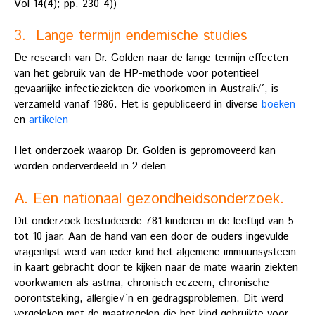
Vol 14(4); pp. 230-4))
3. Lange termijn endemische studies
De research van Dr. Golden naar de lange termijn effecten
van het gebruik van de HP-methode voor potentieel
gevaarlijke infectieziekten die voorkomen in Australi√´, is
verzameld vanaf 1986. Het is gepubliceerd in diverse
boeken
en
artikelen
Het onderzoek waarop Dr. Golden is gepromoveerd kan
worden onderverdeeld in 2 delen
A. Een nationaal gezondheidsonderzoek.
Dit onderzoek bestudeerde 781 kinderen in de leeftijd van 5
tot 10 jaar. Aan de hand van een door de ouders ingevulde
vragenlijst werd van ieder kind het algemene immuunsysteem
in kaart gebracht door te kijken naar de mate waarin ziekten
voorkwamen als astma, chronisch eczeem, chronische
oorontsteking, allergie√´n en gedragsproblemen. Dit werd
vergeleken met de maatregelen die het kind gebruikte voor