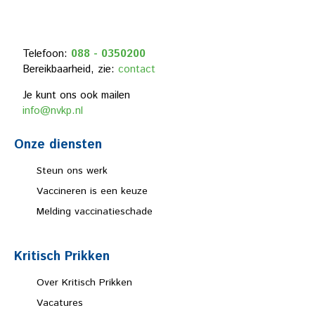
Telefoon:
088 - 0350200
The Complete
Bereikbaarheid, zie:
contact
Practitioner’s
Je kunt ons ook mailen
Manual of
Homœoprophylaxis
info@nvkp.nl
Onze diensten
Steun ons werk
Vaccineren is een keuze
Melding vaccinatieschade
Kritisch Prikken
Over Kritisch Prikken
Vacatures