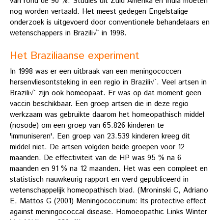
van rond de 90 %. Studies uit Zuid Amerika en India moeten
nog worden vertaald. Het meest gedegen Engelstalige
onderzoek is uitgevoerd door conventionele behandelaars en
wetenschappers in Brazili√´ in 1998.
Het Braziliaanse experiment
In 1998 was er een uitbraak van een meningococcen
hersenvliesontsteking in een regio in Brazili√´. Veel artsen in
Brazili√´ zijn ook homeopaat. Er was op dat moment geen
vaccin beschikbaar. Een groep artsen die in deze regio
werkzaam was gebruikte daarom het homeopathisch middel
(nosode) om een groep van 65.826 kinderen te
'immuniseren'. Een groep van 23.539 kinderen kreeg dit
middel niet. De artsen volgden beide groepen voor 12
maanden. De effectiviteit van de HP was 95 % na 6
maanden en 91 % na 12 maanden. Het was een compleet en
statistisch nauwkeurig rapport en werd gepubliceerd in
wetenschappelijk homeopathisch blad. (Mroninski C, Adriano
E, Mattos G (2001) Meningococcinum: Its protective effect
against meningococcal disease. Homoeopathic Links Winter