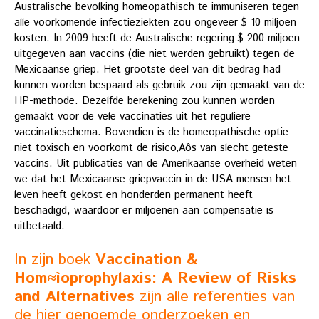
Australische bevolking homeopathisch te immuniseren tegen
alle voorkomende infectieziekten zou ongeveer $ 10 miljoen
kosten. In 2009 heeft de Australische regering $ 200 miljoen
uitgegeven aan vaccins (die niet werden gebruikt) tegen de
Mexicaanse griep. Het grootste deel van dit bedrag had
kunnen worden bespaard als gebruik zou zijn gemaakt van de
HP-methode. Dezelfde berekening zou kunnen worden
gemaakt voor de vele vaccinaties uit het reguliere
vaccinatieschema. Bovendien is de homeopathische optie
niet toxisch en voorkomt de risico‚Äôs van slecht geteste
vaccins. Uit publicaties van de Amerikaanse overheid weten
we dat het Mexicaanse griepvaccin in de USA mensen het
leven heeft gekost en honderden permanent heeft
beschadigd, waardoor er miljoenen aan compensatie is
uitbetaald.
In zijn boek
Vaccination &
Hom≈ìoprophylaxis: A Review of Risks
and Alternatives
zijn alle referenties van
de hier genoemde onderzoeken en