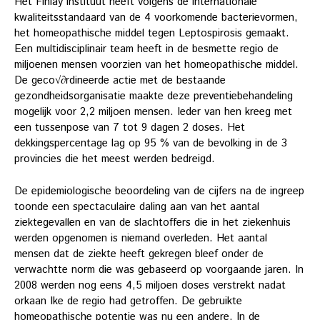
Het Finlay instituut heeft volgens de internationale
kwaliteitsstandaard van de 4 voorkomende bacterievormen,
het homeopathische middel tegen Leptospirosis gemaakt.
Een multidisciplinair team heeft in de besmette regio de
miljoenen mensen voorzien van het homeopathische middel.
De geco√∂rdineerde actie met de bestaande
gezondheidsorganisatie maakte deze preventiebehandeling
mogelijk voor 2,2 miljoen mensen. Ieder van hen kreeg met
een tussenpose van 7 tot 9 dagen 2 doses. Het
dekkingspercentage lag op 95 % van de bevolking in de 3
provincies die het meest werden bedreigd.
De epidemiologische beoordeling van de cijfers na de ingreep
toonde een spectaculaire daling aan van het aantal
ziektegevallen en van de slachtoffers die in het ziekenhuis
werden opgenomen is niemand overleden. Het aantal
mensen dat de ziekte heeft gekregen bleef onder de
verwachtte norm die was gebaseerd op voorgaande jaren. In
2008 werden nog eens 4,5 miljoen doses verstrekt nadat
orkaan Ike de regio had getroffen. De gebruikte
homeopathische potentie was nu een andere. In de