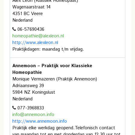
Alex Leon (Klassiek Homeopaat)
Wagenaarstraat 14
4351 BC Veere
Nederland
06-57690436
homeopathie@alexleon.nl
http://www.alexleon.nl
Praktijkdagen: maandag t/m vrijdag.
Annemoon – Praktijk voor Klassieke
Homeopathie
Monique Vermazeren (Praktijk Annemoon)
Adriaansweg 39
5984 NZ Koningslust
Nederland
077-3968833
info@annemoon.info
http://www.annemoon.info
Praktijk elke werkdag geopend.Telefonisch contact
van maandag tot en met donderdag van 12.30 uur tot