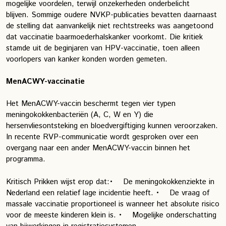
mogelijke voordelen, terwijl onzekerheden onderbelicht
blijven.
Sommige oudere NVKP-publicaties bevatten daarnaast
de stelling dat aanvankelijk niet rechtstreeks was aangetoond
dat vaccinatie baarmoederhalskanker voorkomt. Die kritiek
stamde uit de beginjaren van HPV-vaccinatie, toen alleen
voorlopers van kanker konden worden gemeten.
MenACWY-vaccinatie
Het MenACWY-vaccin beschermt tegen vier typen
meningokokkenbacteriën (A, C, W en Y) die
hersenvliesontsteking en bloedvergiftiging kunnen veroorzaken.
In recente RVP-communicatie wordt gesproken over een
overgang naar een ander MenACWY-vaccin binnen het
programma.
Kritisch Prikken wijst erop dat:
• De meningokokkenziekte in
Nederland een relatief lage incidentie heeft.
• De vraag of
massale vaccinatie proportioneel is wanneer het absolute risico
voor de meeste kinderen klein is.
• Mogelijke onderschatting