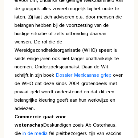
ervoor om, ondanks de geringe werkzaamheid van
de griepprik alles zoveel mogelijk bij het oude te
laten. Zij laat zich adviseren o.a. door mensen die
belangen hebben bij de voortzetting van de
huidige situatie of zelfs uitbreiding daarvan
wensen. De rol die de
Wereldgezondheidsorganisatie (WHO) speelt is
sinds enige jaren ook niet langer onafhankelijk te
noemen. Onderzoeksjournalist Daan de Wit
schrijft in zijn boek
Dossier Mexicaanse griep
over
de WHO dat deze sinds 2004 grotendeels met
privaat geld wordt ondersteund en dat dit een
belangrijke kleuring geeft aan hun werkwijze en
adviezen.
Commercie gaat voor
wetenschap
Deskundigen zoals Ab Osterhaus,
die
in de media
fel pleitbezorgers zijn van vaccins