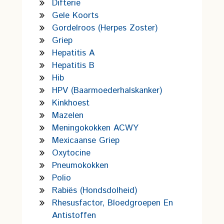
Difterie
Gele Koorts
Gordelroos (Herpes Zoster)
Griep
Hepatitis A
Hepatitis B
Hib
HPV (Baarmoederhalskanker)
Kinkhoest
Mazelen
Meningokokken ACWY
Mexicaanse Griep
Oxytocine
Pneumokokken
Polio
Rabiës (hondsdolheid)
Rhesusfactor, Bloedgroepen En
Antistoffen