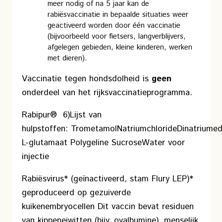
meer nodig of na 5 jaar kan de
rabiësvaccinatie in bepaalde situaties weer
geactiveerd worden door één vaccinatie
(bijvoorbeeld voor fietsers, langverblijvers,
afgelegen gebieden, kleine kinderen, werken
met dieren).
Vaccinatie tegen hondsdolheid is
geen
onderdeel van het rijksvaccinatieprogramma.
Rabipur® 6)
Lijst van
hulpstoffen:
Trometamol
Natriumchloride
Dinatriume
L-glutamaat
Polygeline
Sucrose
Water voor
injectie
Rabiësvirus* (geïnactiveerd, stam Flury LEP)
*
geproduceerd op gezuiverde
kuikenembryocellen
Dit vaccin bevat residuen
van kippeneiwitten (bijv. ovalbumine), menselijk