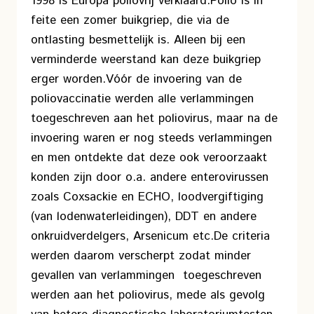
1998 is Europa poliovrij verklaard.
Polio is in
feite een zomer buikgriep, die via de
ontlasting besmettelijk is. Alleen bij een
verminderde weerstand kan deze buikgriep
erger worden.
Vóór de invoering van de
poliovaccinatie werden alle verlammingen
toegeschreven aan het poliovirus, maar na de
invoering waren er nog steeds verlammingen
en men ontdekte dat deze ook veroorzaakt
konden zijn door o.a. andere enterovirussen
zoals Coxsackie en ECHO, loodvergiftiging
(van lodenwaterleidingen), DDT en andere
onkruidverdelgers, Arsenicum etc.
De criteria
werden daarom verscherpt zodat minder
gevallen van verlammingen toegeschreven
werden aan het poliovirus, mede als gevolg