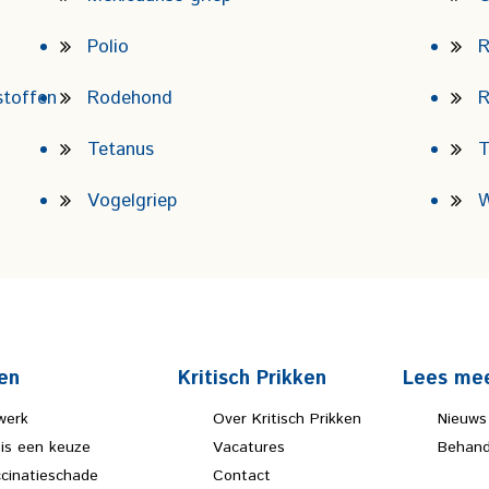
Polio
R
stoffen
Rodehond
R
Tetanus
T
Vogelgriep
W
en
Kritisch Prikken
Lees me
werk
Over Kritisch Prikken
Nieuws
 is een keuze
Vacatures
Behand
ccinatieschade
Contact