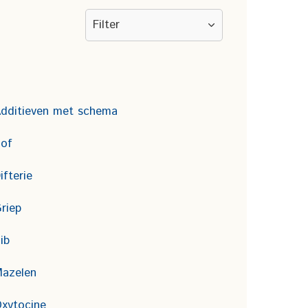
dditieven met schema
of
ifterie
riep
ib
azelen
xytocine