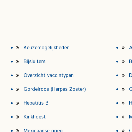
Keuzemogelijkheden
A
Bijsluiters
B
Overzicht vaccintypen
D
Gordelroos (Herpes Zoster)
G
Hepatitis B
H
Kinkhoest
M
Mexicaanse griep
O