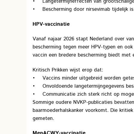
• Langetermijneffecten van grootschalige 
• Bescherming door nirsevimab tijdelijk is 
HPV-vaccinatie
Vanaf najaar 2026 stapt Nederland over va
bescherming tegen meer HPV-typen en ook 
vaccin een bredere bescherming biedt met een
Kritisch Prikken wijst erop dat:
• Vaccins minder uitgebreid worden getes
• Onvoldoende langetermijngegevens beschi
• Communicatie zich sterk richt op mogelij
Sommige oudere NVKP-publicaties bevatten d
baarmoederhalskanker voorkomt. Die kritiek
gemeten.
MenACWY-vaccinatie