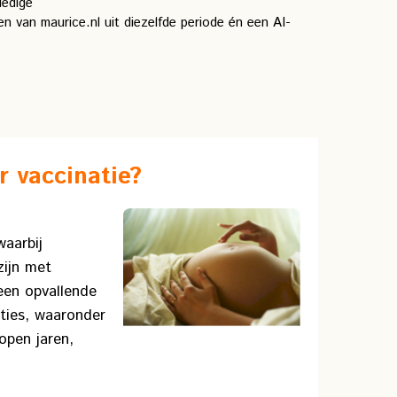
ledige
n van maurice.nl uit diezelfde periode én een AI-
 vaccinatie?
aarbij
zijn met
een opvallende
ties, waaronder
open jaren,