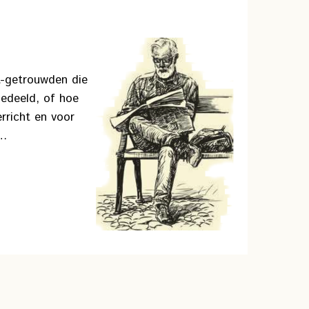
et-getrouwden die
gedeeld, of hoe
rricht en voor
t…