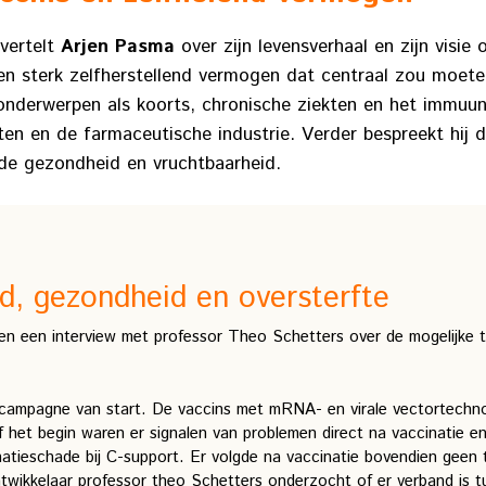
vertelt
Arjen Pasma
over zijn levensverhaal en zijn visie
n sterk zelfherstellend vermogen dat centraal zou moete
 onderwerpen als koorts, chronische ziekten en het immu
ekten en de farmaceutische industrie. Verder bespreekt hij 
 de gezondheid en vruchtbaarheid.
id, gezondheid en oversterfte
en een interview met professor Theo Schetters over de mogelijke to
ecampagne van start. De vaccins met mRNA- en virale vectortechn
 het begin waren er signalen van problemen direct na vaccinatie en 
inatieschade bij C-support. Er volgde na vaccinatie bovendien geen 
wikkelaar professor theo Schetters onderzocht of er verband is tu