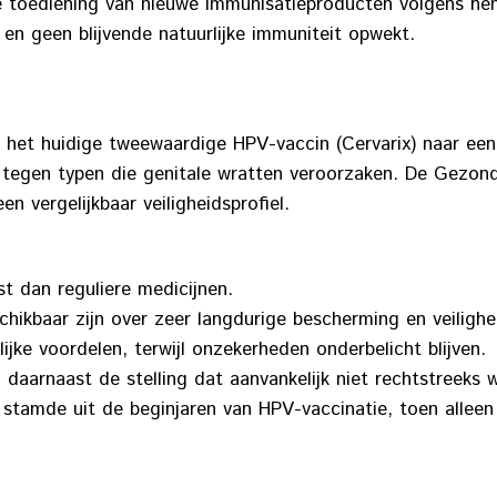
toediening van nieuwe immunisatieproducten volgens hen
en geen blijvende natuurlijke immuniteit opwekt.
n het huidige tweewaardige HPV-vaccin (Cervarix) naar ee
tegen typen die genitale wratten veroorzaken. De Gezon
 vergelijkbaar veiligheidsprofiel.
t dan reguliere medicijnen.
kbaar zijn over zeer langdurige bescherming en veilighe
ke voordelen, terwijl onzekerheden onderbelicht blijven.
aarnaast de stelling dat aanvankelijk niet rechtstreeks
 stamde uit de beginjaren van HPV-vaccinatie, toen allee