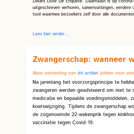
Dwars Door De Enquête. Daarnaast is op corona-enq
uitgeschreven verhoren, samenvattingen, eerdere ui
tool waarmee bezoekers zelf door alle documente
Lees hier verder…
Zwangerschap: wanneer we
Naar aanleiding van
dit artikel
(alleen voor ab
Na jarenlang het voorzorgsprincipe te hebb
zwangeren werden geadviseerd om niet te ro
medicatie en bepaalde voedingsmiddelen, z
koerswijziging. Tijdens de zwangerschap w
de zogenoemde 22-wekenprik tegen kinkhoest
vaccinatie tegen Covid-19.