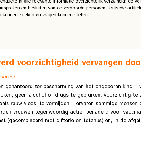
uete.nl alle relevante informatie overzichtelijk verzameld: de vol
tspraken en besluiten van de verhoorde personen, kritische artikele
n kunnen zoeken en vragen kunnen stellen.
rd voorzichtigheid vervangen door
onnees)
en gehanteerd ter bescherming van het ongeboren kind – w
ken, geen alcohol of drugs te gebruiken, voorzichtig te 
oals rauw vlees, te vermijden – ervaren sommige mensen 
orden vrouwen tegenwoordig actief benaderd voor vaccina
 (gecombineerd met difterie en tetanus) en, in de afgel