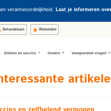
gen verantwoordelijkheid.
Laat je informeren ove
Behandelaars
Webwinkel
Ziekten en vaccins
Ouders
Veelgestelde vragen
nteressante artikel
accins en zelfhelend vermogen