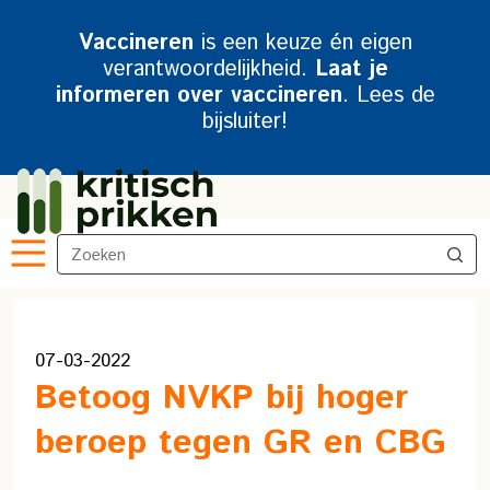
Vaccineren
is een keuze én eigen
verantwoordelijkheid.
Laat je
informeren over vaccineren
. Lees de
bijsluiter!
07-03-2022
Betoog NVKP bij hoger
beroep tegen GR en CBG