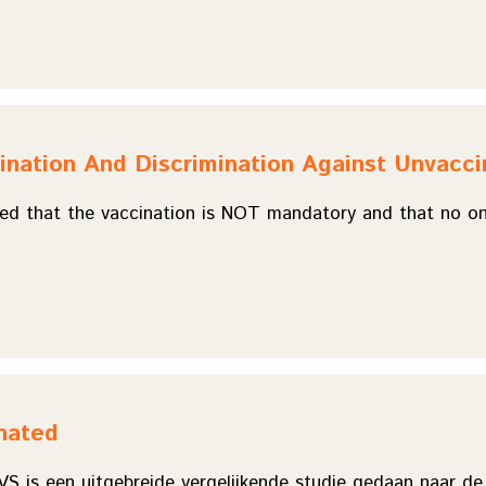
ination And Discrimination Against Unvacc
d that the vaccination is NOT mandatory and that no one is
nated
VS is een uitgebreide vergelijkende studie gedaan naar 