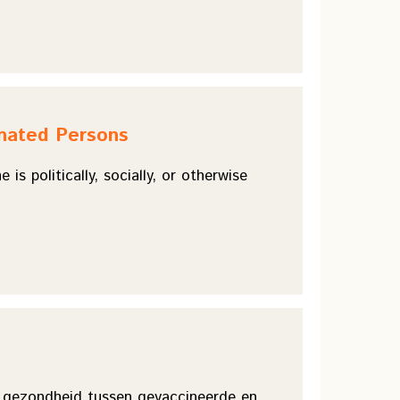
inated Persons
 politically, socially, or otherwise
de gezondheid tussen gevaccineerde en…