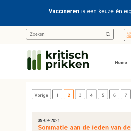
Vaccineren
is een keuze én ei
Home
Vorige
1
2
3
4
5
6
7
09-09-2021
Sommatie aan de leden van de