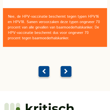
Nee, de HPV-vaccinatie beschermt tegen typen HPV16
en HPV18. Samen veroorzaken deze typen ongeveer 70
procent van alle gevallen van baarmoederhalskanker. De
HPV-vaccinatie beschermt dus voor ongeveer 70
procent tegen baarmoederhalskanker.