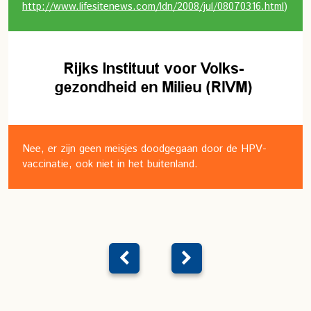
http://www.lifesitenews.com/ldn/2008/jul/08070316.html
)
Nee, er zijn geen meisjes doodgegaan door de HPV-
vaccinatie, ook niet in het buitenland.