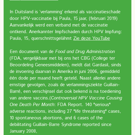
In Duitsland is ‘verlamming’ erkend als vaccinatieschade
door HPV-vaccinatie bij Paula, 15 jaar, (februari 2019)
Aanvankelijk werd een verband met de vaccinatie
ontkend. Anerkannter Impfschaden durch HPV Impfung:
Paula, 15, querschnittsgelähmt
Zie deze YouTube
Een document van de
Food and Drug Administration
(FDA, vergelijkbaar met bij ons het CBG (College ter
Beoordeling Geneesmiddelen), meldt dat Gardasil, sinds
de invoering daarvan in Amerika in juni 2006, gemiddeld
één dode per maand heeft geteld. Naast allerlei andere
ernstige gevolgen, zoals de verlammingsziekte Guillain-
Barré, een verschijnsel dat ook bekend is na toediening
van andere vaccins.
(
Controversial HPV Vaccine Causing
One Death Per Month
: FDA Report. 140 "serious"
adverse reactions, including 27 "life threatening" cases,
10 spontaneous abortions, and 6 cases of the
debilitating Guillain-Barre Syndrome reported since
January 2008,