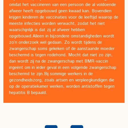
omdat het vaccineren van een persoon die al voldoende
afweer heeft opgebouwd geen kwaad kan. Bovendien
krijgen kinderen de vaccinaties voor de leeftijd waarop de
meeste infecties worden verwacht, zodat het niet
waarschijnlijk is dat zij al afweer hebben
opgebouwd.
Alleen in bijzondere omstandigheden wordt
zo’n onderzoek wel gedaan. Zo wordt tijdens de
zwangerschap soms gekeken of de aanstaande moeder
beschermd is tegen rodehond. Mocht dat niet zo zijn,
dan wordt zij na de zwangerschap met BMR-vaccin
ingeënt om in ieder geval in een volgende zwangerschap
beschermd te zijn.
Bij sommige werkers in de
gezondheidszorg, zoals artsen en verpleegkundigen die
op de operatiekamer werken, worden antistoffen tegen
hepatitis B bepaald.