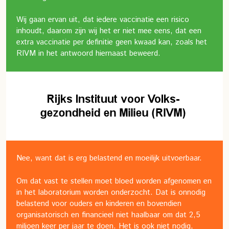
Wij gaan ervan uit, dat iedere vaccinatie een risico
inhoudt, daarom zijn wij het er niet mee eens, dat een
extra vaccinatie per definitie geen kwaad kan, zoals het
RIVM in het antwoord hiernaast beweerd.
Nee, want dat is erg belastend en moeilijk uitvoerbaar.
Om dat vast te stellen moet bloed worden afgenomen en
in het laboratorium worden onderzocht. Dat is onnodig
belastend voor ouders en kinderen en bovendien
organisatorisch en financieel niet haalbaar om dat 2,5
miljoen keer per jaar te doen. Het is ook niet nodig,