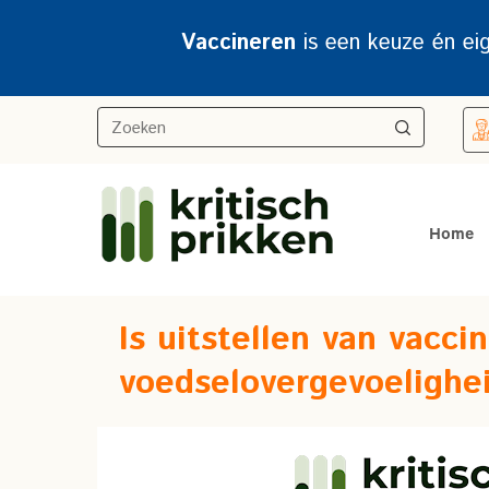
Vaccineren
is een keuze én ei
Home
Is uitstellen van vacc
voedselovergevoelighei