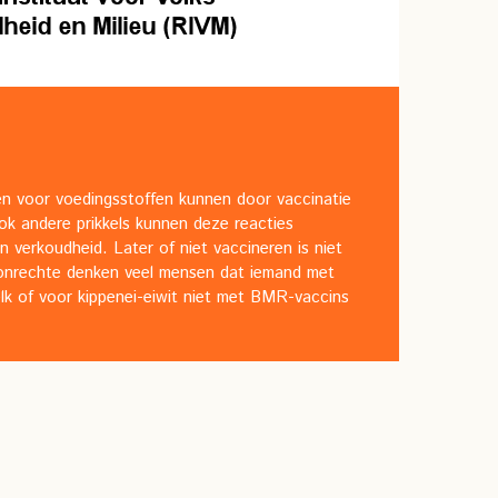
n voor voedingsstoffen kunnen door vaccinatie
ok andere prikkels kunnen deze reacties
n verkoudheid. Later of niet vaccineren is niet
 onrechte denken veel mensen dat iemand met
lk of voor kippenei-eiwit niet met BMR-vaccins