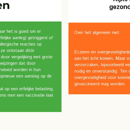
aar het is goed om er
Over het algemeen niet.
lijke aanleg) getriggerd of
llergische reacties op
e ze ontstaan dóór
Eczeem en overgevoelighede
oor vergelijking met grote
aan het licht komen. Maar o
wijzingen dat door
veroorzaken, bijvoorbeeld ee
ïnvloed worden in hun
nodig en onverstandig. Ten
e opnieuw een aanslag op de
overgevoeligheid voor koeme
gevaccineerd mag worden.
 op een erfelijke belasting,
ens men een vaccinatie laat