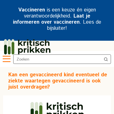
Vaccineren
is een keuze én eigen
verantwoordelijkheid.
Laat je
informeren over vaccineren
. Lees de
bijsluiter!
Kan een gevaccineerd kind eventueel de
ziekte waartegen gevaccineerd is ook
juist overdragen?