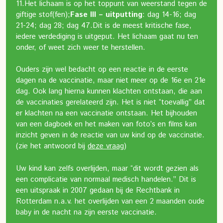
11.
Het lichaam is op het toppunt van weerstand tegen de
giftige stof(fen);
Fase III – uitputting
: dag 14-16; dag
21-24; dag 28; dag 47.
Dit is de meest kritische fase,
iedere verdediging is uitgeput. Het lichaam gaat nu ten
onder, of weet zich weer te herstellen.
Ouders zijn wel bedacht op een reactie in de eerste
dagen na de vaccinatie, maar niet meer op de 16e en 21e
dag. Ook lang hierna kunnen klachten ontstaan, die aan
de vaccinaties gerelateerd zijn. Het is niet “toevallig” dat
er klachten na een vaccinatie ontstaan. Het bijhouden
van een dagboek en het maken van foto’s en films kan
inzicht geven in de reactie van uw kind op de vaccinatie.
(zie het antwoord bij
deze vraag
)
Uw kind kan zelfs overlijden, maar “dit wordt gezien als
een complicatie van normaal medisch handelen.” Dit is
een uitspraak in 2007 gedaan bij de Rechtbank in
Rotterdam n.a.v. het overlijden van een 2 maanden oude
baby in de nacht na zijn eerste vaccinatie.