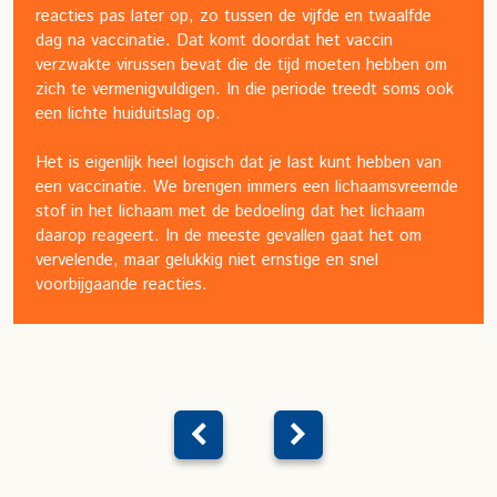
reacties pas later op, zo tussen de vijfde en twaalfde
dag na vaccinatie. Dat komt doordat het vaccin
verzwakte virussen bevat die de tijd moeten hebben om
zich te vermenigvuldigen. In die periode treedt soms ook
een lichte huiduitslag op.
Het is eigenlijk heel logisch dat je last kunt hebben van
een vaccinatie. We brengen immers een lichaamsvreemde
stof in het lichaam met de bedoeling dat het lichaam
daarop reageert. In de meeste gevallen gaat het om
vervelende, maar gelukkig niet ernstige en snel
voorbijgaande reacties.