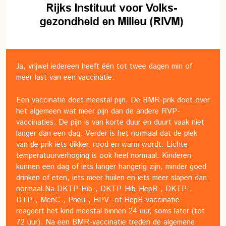
Ja, vrijwel iedereen heeft één tot twee dagen min of
meer last van een vaccinatie.
Een vaccinatie doet meestal pijn. De BMR-prik doet over
het algemeen wat meer pijn dan de andere RVP-
vaccinaties. De pijn is van korte duur en duurt vaak niet
langer dan een dag. Verder is het normaal dat de plek
van de prik iets dikker, rood en warm wordt. Lichte
temperatuurverhoging is ook heel normaal. Kinderen
kunnen een dag of iets langer hangerig zijn, minder goed
drinken of eten, iets meer huilen en iets meer slapen dan
normaal.
Na DKTP-Hib-, DKTP-Hib-HepB-, DKTP-,
DTP-, MenC-, Pneu-, HPV- of HepB-vaccinatie
reageert het kind meestal binnen 24 uur, soms later (tot
72 uur). Na een BMR-vaccinatie treden de algemene