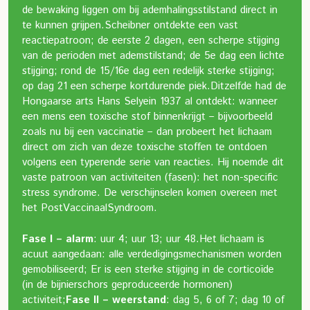
de bewaking liggen om bij ademhalingsstilstand direct in
te kunnen grijpen.
Scheibner ontdekte een vast
reactiepatroon; de eerste 2 dagen, een scherpe stijging
van de perioden met ademstilstand; de 5e dag een lichte
stijging; rond de 15/16e dag een redelijk sterke stijging;
op dag 21 een scherpe kortdurende piek.
Ditzelfde had de
Hongaarse arts Hans Selye
in 1937 al ontdekt: wanneer
een mens een toxische stof binnenkrijgt – bijvoorbeeld
zoals nu bij een vaccinatie – dan probeert het lichaam
direct om zich van deze toxische stoffen te ontdoen
volgens een typerende serie van reacties. Hij noemde dit
vaste patroon van activiteiten (fasen): het non-specific
stress syndrome. De verschijnselen komen overeen met
het PostVaccinaalSyndroom.
Fase I – alarm
: uur 4; uur 13; uur 48.
Het lichaam is
acuut aangedaan: alle verdedigingsmechanismen worden
gemobiliseerd; Er is een sterke stijging in de corticoïde
(in de bijnierschors geproduceerde hormonen)
activiteit;
Fase II – weerstand
: dag 5, 6 of 7; dag 10 of