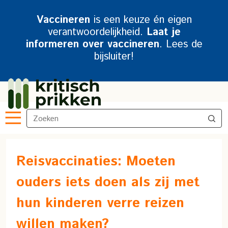
Vaccineren
is een keuze én eigen
verantwoordelijkheid.
Laat je
informeren over vaccineren
. Lees de
bijsluiter!
Reisvaccinaties: Moeten
ouders iets doen als zij met
hun kinderen verre reizen
willen maken?