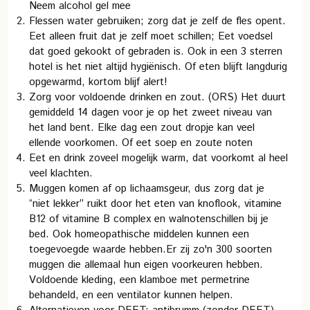
Neem alcohol gel mee
Flessen water gebruiken; zorg dat je zelf de fles opent.
Eet alleen fruit dat je zelf moet schillen; Eet voedsel
dat goed gekookt of gebraden is. Ook in een 3 sterren
hotel is het niet altijd hygiënisch. Of eten blijft langdurig
opgewarmd, kortom blijf alert!
Zorg voor voldoende drinken en zout. (ORS) Het duurt
gemiddeld 14 dagen voor je op het zweet niveau van
het land bent. Elke dag een zout dropje kan veel
ellende voorkomen. Of eet soep en zoute noten
Eet en drink zoveel mogelijk warm, dat voorkomt al heel
veel klachten.
Muggen komen af op lichaamsgeur, dus zorg dat je
“niet lekker” ruikt door het eten van knoflook, vitamine
B12 of vitamine B complex en walnotenschillen bij je
bed. Ook homeopathische middelen kunnen een
toegevoegde waarde hebben.
Er zij zo'n 300 soorten
muggen die allemaal hun eigen voorkeuren hebben.
Voldoende kleding, een klamboe met permetrine
behandeld, en een ventilator kunnen helpen.