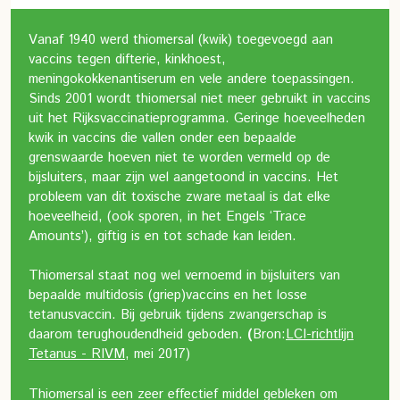
Vanaf 1940 werd thiomersal (kwik) toegevoegd aan
vaccins tegen difterie, kinkhoest,
meningokokkenantiserum en vele andere toepassingen.
Sinds 2001 wordt thiomersal niet meer gebruikt in vaccins
uit het Rijksvaccinatieprogramma. Geringe hoeveelheden
kwik in vaccins die vallen onder een bepaalde
grenswaarde hoeven niet te worden vermeld op de
bijsluiters, maar zijn wel aangetoond in vaccins. Het
probleem van dit toxische zware metaal is dat elke
hoeveelheid, (ook sporen, in het Engels ‘Trace
Amounts’), giftig is en tot schade kan leiden.
Thiomersal staat nog wel vernoemd in bijsluiters van
bepaalde multidosis (griep)vaccins en het losse
tetanusvaccin. Bij gebruik tijdens zwangerschap is
daarom terughoudendheid geboden.
(
Bron:
LCI-richtlijn
Tetanus - RIVM
, mei 2017)
Thiomersal is een zeer effectief middel gebleken om