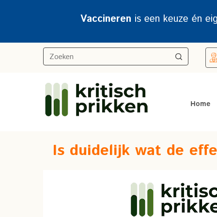
Vaccineren
is een keuze én ei
Home
Is duidelijk wat de ef