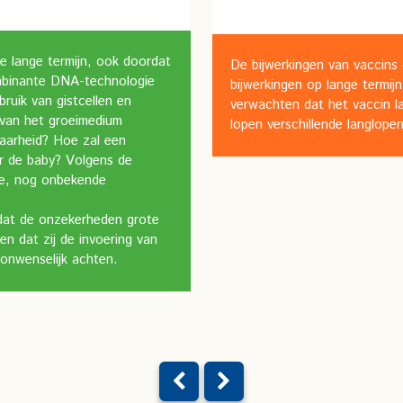
de lange termijn, ook doordat
De bijwerkingen van vaccins 
mbinante DNA-technologie
bijwerkingen op lange termi
bruik van gistcellen en
verwachten dat het vaccin la
n van het groeimedium
lopen verschillende langlop
baarheid? Hoe zal een
r de baby? Volgens de
me, nog onbekende
dat de onzekerheden grote
en dat zij de invoering van
onwenselijk achten.