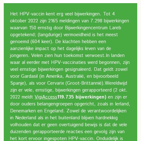
Het HPV-vaccin kent erg veel bijwerkingen. Tot 4
oktober 2022 zijn 2165 meldingen van 7.298 bijwerkingen
waarvan 150 ernstig door Bijwerkingencentrum Lareb
opgetekend; (langdurige) vermoeidheid is het meest
genoemd (604 keer). De klachten hebben een
aanzienlijke impact op het dagelijks leven van de
jongeren. Velen zien hun toekomst verwoest.
In landen
waar al eerder met HPV-vaccinaties werd begonnen, zijn
veel ernstige bijwerkingen gesignaleerd. Dat geldt zowel
voor Gardasil (in Amerika, Australië, en bijvoorbeeld
Spanje), als voor Cervarix (Groot-Brittannië).
Wereldwijd
zijn er vele, ernstige, bijwerkingen gerapporteerd (2 okt.
2022 meldt
VigiAccess
119.735 bijwerkingen)
en zijn er
door ouders belangengroepen opgericht, zoals in Ierland,
Denemarken en Engeland. Zowel de verantwoordelijken
in Nederland als in het buitenland blijven hardnekkig
volhouden dat er geen overtuigend bewijs is dat de vele
duizenden gerapporteerde reacties een gevolg zijn van
het kort ervoor ingespoten HPV-vaccin. Onduidelijk is