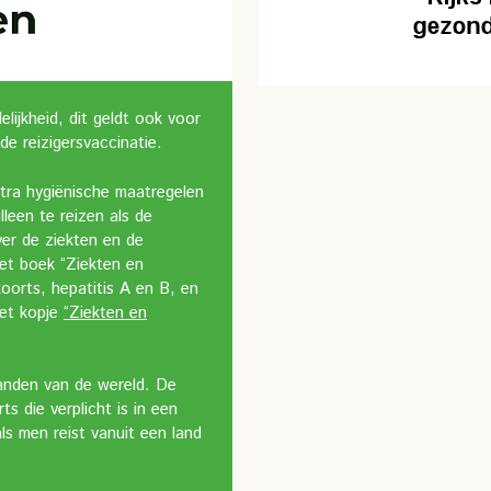
ijkheid, dit geldt ook voor
de reizigersvaccinatie.
xtra hygiënische maatregelen
leen te reizen als de
er de ziekten en de
het boek “Ziekten en
oorts, hepatitis A en B, en
het kopje
“Ziekten en
 landen van de wereld. De
s die verplicht is in een
ls men reist vanuit een land