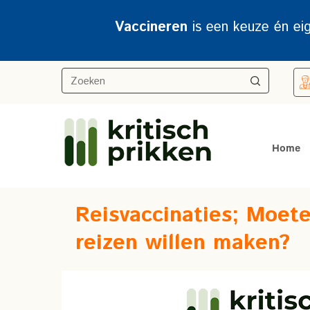
Vaccineren
is een keuze én ei
Home
Reisvaccinaties; Moete
reizen willen maken?