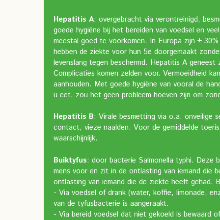
Hepatitis A
: overgebracht via verontreinigd, bes
goede hygiëne bij het bereiden van voedsel en vee
meestal goed te voorkomen. In Europa zijn ± 30% 
hebben de ziekte voor hun 5e doorgemaakt zonder 
levenslang tegen beschermd. Hepatitis A geneest 
Complicaties komen zelden voor. Vermoeidheid kan
aanhouden. Met goede hygiëne van vooral de han
u eet, zou het geen probleem hoeven zijn om zonde
Hepatitis B
: Virale besmetting via o.a. onveilige 
contact, vieze naalden. Voor de gemiddelde toeris
waarschijnlijk.
Buiktyfus
: door bacterie Salmonella typhi. Deze b
mens voor en zit in de ontlasting van iemand die 
ontlasting van iemand die de ziekte heeft gehad. 
- Via voedsel of drank (water, koffie, limonade, e
van de tyfusbacterie is aangeraakt.
- Via bereid voedsel dat niet gekoeld is bewaard o