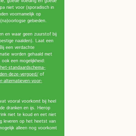
ëne, goede voeding en goede
pa niet voor (sporadisch in
nden voornamelijk op
 (na)oorlogse gebieden.
den en waar geen zuurstof bij
oestige naalden). Laat een
Bij een verdachte
inatie worden gehaald met
 ook een mogelijkheid:
an-het-standaardschema-
rden-deze-vergoed/
of
er-alternatieven-voor-
wat vooral voorkomt bij heel
e dranken en ijs. Hierop
ink niet te koud en eet niet
ng leveren op het heetst van
mogelijk alleen nog voorkomt