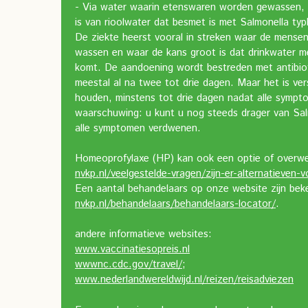
- Via water waarin etenswaren worden gewassen, 
is van rioolwater dat besmet is met Salmonella typ
De ziekte heerst vooral in streken waar de mense
wassen en waar de kans groot is dat drinkwater me
komt. De aandoening wordt bestreden met antibiot
meestal al na twee tot drie dagen. Maar het is ve
houden, minstens tot drie dagen nadat alle sympt
waarschuwing: u kunt u nog steeds drager van Salmo
alle symptomen verdwenen.
Homeoprofylaxe (HP) kan ook een optie of overwe
nvkp.nl/veelgestelde-vragen/zijn-er-alternatieven-v
Een aantal behandelaars op onze website zijn be
nvkp.nl/behandelaars/behandelaars-locator/
.
andere informatieve websites:
www.vaccinatiesopreis.nl
wwwnc.cdc.gov/travel/
;
www.nederlandwereldwijd.nl/reizen/reisadviezen