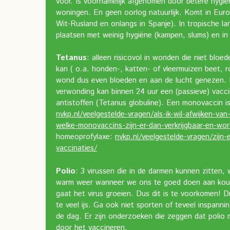
voor. Is voornamelijk afgenomen door betere hygi
woningen. En geen oorlog natuurlijk. Komt in Euro
Wit-Rusland en onlangs in Spanje). In tropische la
plaatsen met weinig hygiëne (kampen, slums) en in
Tetanus
: alleen risicovol in wonden die niet bloe
kan ( o.a. honden-, katten- of vleermuizen beet, r
wond dus even bloeden en aan de lucht genezen. 
verwonding kan binnen 24 uur een (passieve) vacc
antistoffen (Tetanus globuline). Een monovaccin is
nvkp.nl/veelgestelde-vragen/als-ik-wil-afwijken-v
welke-monovaccins-zijn-er-dan-verkrijgbaar-en-wo
homeoprofylaxe:
nvkp.nl/veelgestelde-vragen/zijn-
vaccinaties/
Polio
: 3 virussen die in de darmen kunnen zitten, 
warm weer wanneer we ons te goed doen aan koud
gaat het virus groeien. Dus dit is te voorkomen! Dr
te veel ijs. Ga ook niet sporten of teveel inspanni
de dag. Er zijn onderzoeken die zeggen dat polio 
door het vaccineren.