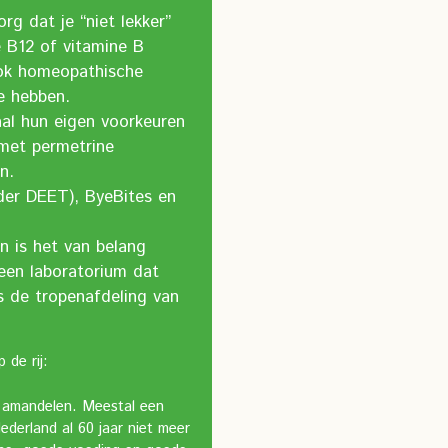
g dat je “niet lekker”
e B12 of vitamine B
Ook homeopathische
e hebben.
aal hun eigen voorkeuren
met permetrine
n.
der DEET), ByeBites en
n is het van belang
 een laboratorium dat
s de tropenafdeling van
 de rij:
de amandelen. Meestal een
ederland al 60 jaar niet meer