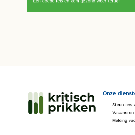
Een goede reis en kom gezond weer terug!
Onze dienst
Steun ons 
Vaccineren
Melding va