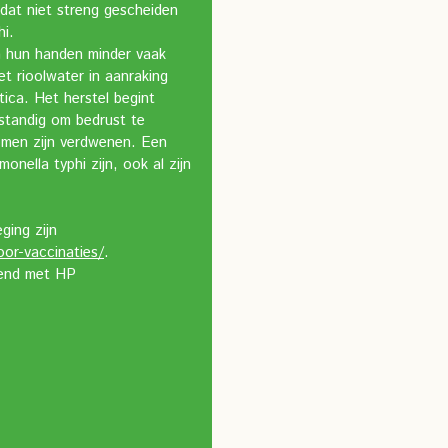
dat niet streng gescheiden
hi.
n hun handen minder vaak
t rioolwater in aanraking
ica. Het herstel begint
rstandig om bedrust te
omen zijn verdwenen. Een
nella typhi zijn, ook al zijn
ging zijn
oor-vaccinaties/
.
kend met HP