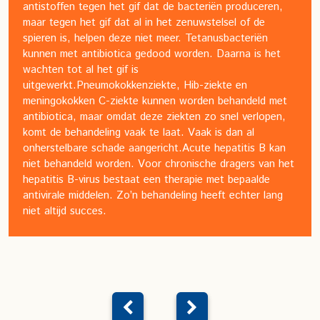
antistoffen tegen het gif dat de bacteriën produceren,
maar tegen het gif dat al in het zenuwstelsel of de
spieren is, helpen deze niet meer. Tetanusbacteriën
kunnen met antibiotica gedood worden. Daarna is het
wachten tot al het gif is
uitgewerkt.
Pneumokokkenziekte, Hib-ziekte en
meningokokken C-ziekte kunnen worden behandeld met
antibiotica, maar omdat deze ziekten zo snel verlopen,
komt de behandeling vaak te laat. Vaak is dan al
onherstelbare schade aangericht.
Acute hepatitis B kan
niet behandeld worden. Voor chronische dragers van het
hepatitis B-virus bestaat een therapie met bepaalde
antivirale middelen. Zo’n behandeling heeft echter lang
niet altijd succes.