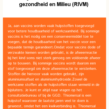
Ja, aan vaccins worden vaak hulpstoffen toegevoegd
voor betere houdbaarheid of werkzaamheid.
Bij sommige
vaccins is het nodig om een conserveermiddel toe te
voegen, dat de houdbaarheid van het vaccin voor een
bepaalde termijn garandeert.
Omdat voor vaccins dode of
verzwakte kiemen worden gebruikt, is de afweerreactie
bij het kind soms niet sterk genoeg om voldoende afweer
op te bouwen. Bij sommige vaccins wordt daarom een
stof toegevoegd om deze afweerreactie te versterken.
Stoffen die hiervoor vaak worden gebruikt, zijn
aluminiumsulfaat en aluminiumhydroxide.
Zowel de
werkzame stoffen als de hulpstoffen staan vermeld in de
bijsluiters. Je kunt er altijd naar vragen op het
consultatiebureau of bij de GGD.
Thiomersal is een
hulpstof waarover de laatste jaren veel te doen is
geweest, omdat het een kwikverbinding is. Thiomersal