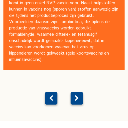
komt in geen enkel RVP vaccin voor.
Naast hulpstoffen
kunnen in vaccins nog (sporen van) stoffen aanwezig zijn
die tijdens het productieproces zijn gebruikt.
Voorbeelden daarvan zijn:
- antibiotica, die tijdens de
productie van virusvaccins worden gebruikt.
-
formaldehyde, waarmee difterie- en tetanusgif
onschadelijk wordt gemaakt
- kippenei-eiwit, dat in
vaccins kan voorkomen waarvan het virus op
kippeneieren wordt gekweekt (gele koortsvaccins en
influenzavaccins).