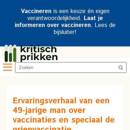
Vaccineren
is een keuze én eigen
verantwoordelijkheid.
Laat je
informeren over vaccineren
. Lees de
bijsluiter!
Ervaringsverhaal van een
49-jarige man over
vaccinaties en speciaal de
griepvaccinatie.