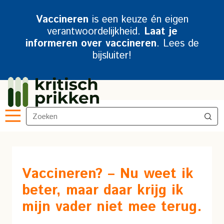
Vaccineren
is een keuze én eigen
verantwoordelijkheid.
Laat je
informeren over vaccineren
. Lees de
bijsluiter!
Vaccineren? – Nu weet ik
beter, maar daar krijg ik
mijn vader niet mee terug.