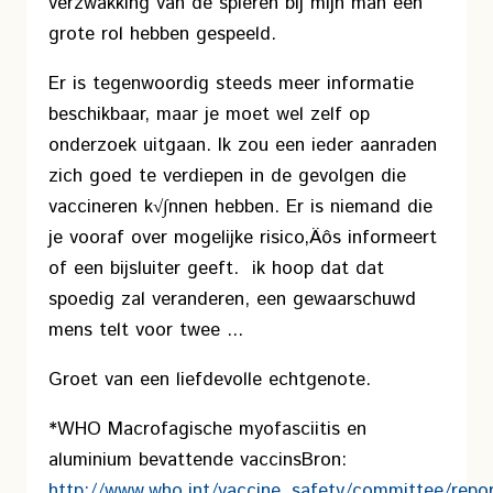
verzwakking van de spieren bij mijn man een
grote rol hebben gespeeld.
Er is tegenwoordig steeds meer informatie
beschikbaar, maar je moet wel zelf op
onderzoek uitgaan. Ik zou een ieder aanraden
zich goed te verdiepen in de gevolgen die
vaccineren k√∫nnen hebben. Er is niemand die
je vooraf over mogelijke risico‚Äôs informeert
of een bijsluiter geeft. ik hoop dat dat
spoedig zal veranderen, een gewaarschuwd
mens telt voor twee ...
Groet van een liefdevolle echtgenote.
*WHO Macrofagische myofasciitis en
aluminium bevattende vaccins
Bron:
http://www.who.int/vaccine_safety/committee/repo