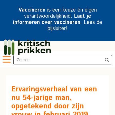
Vaccineren
is een keuze én eigen
verantwoordelijkheid.
Laat je
informeren over vaccineren
. Lees de
bijsluiter!
Ervaringsverhaal van een
nu 54-jarige man,
opgetekend door zijn
vrouw in februari 2019