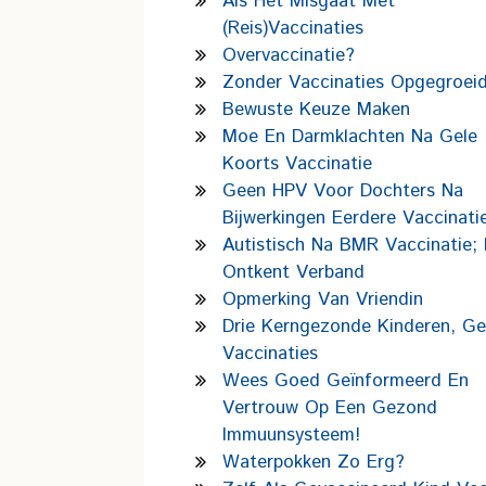
Als Het Misgaat Met
(reis)vaccinaties
Overvaccinatie?
Zonder Vaccinaties Opgegroei
Bewuste Keuze Maken
Moe En Darmklachten Na Gele
Koorts Vaccinatie
Geen HPV Voor Dochters Na
Bijwerkingen Eerdere Vaccinati
Autistisch Na BMR Vaccinatie; 
Ontkent Verband
Opmerking Van Vriendin
Drie Kerngezonde Kinderen, G
Vaccinaties
Wees Goed Geïnformeerd En
Vertrouw Op Een Gezond
Immuunsysteem!
Waterpokken Zo Erg?