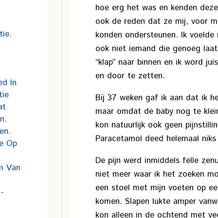
hoe erg het was en kenden deze 
ook de reden dat ze mij, voor m
ie.
konden ondersteunen. Ik voelde 
ook niet iemand die genoeg laat 
“klap” naar binnen en ik word ju
en door te zetten.
ed In
tie
Bij 37 weken gaf ik aan dat ik h
at
maar omdat de baby nog te klein
n.
kon natuurlijk ook geen pijnstil
en.
Paracetamol deed helemaal niks 
ie Op
De pijn werd inmiddels felle zenu
rm Van
niet meer waar ik het zoeken moe
een stoel met mijn voeten op ee
-
komen. Slapen lukte amper vanwe
kon alleen in de ochtend met ve