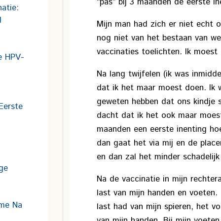
“pas” bij 3 maanden de eerste in
atie:
d
Mijn man had zich er niet echt 
nog niet van het bestaan van we
vaccinaties toelichten. Ik moes
e HPV-
Na lang twijfelen (ik was inmidd
dat ik het maar moest doen. Ik wi
geweten hebben dat ons kindje st
Eerste
dacht dat ik het ook maar moes
maanden een eerste inenting hoef
dan gaat het via mij en de place
en dan zal het minder schadelijk
ige
Na de vaccinatie in mijn rechter
last van mijn handen en voeten. 
sme Na
last had van mijn spieren, het v
van mijn handen. Bij mijn voeten 