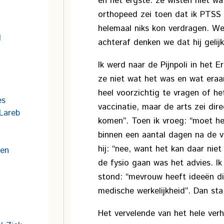
en het ergste: ze wisten niet w
orthopeed zei toen dat ik PTSS
helemaal niks kon verdragen. W
d
achteraf denken we dat hij gelij
Ik werd naar de Pijnpoli in het 
ze niet wat het was en wat era
heel voorzichtig te vragen of h
es
vaccinatie, maar de arts zei dire
Lareb
komen”. Toen ik vroeg: “moet he
binnen een aantal dagen na de v
hij: “nee, want het kan daar nie
een
de fysio gaan was het advies. Ik
stond: “mevrouw heeft ideeën d
medische werkelijkheid”. Dan st
Het vervelende van het hele verh