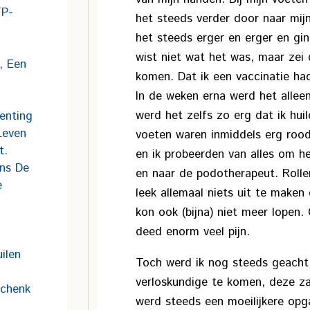
TP-
het steeds verder door naar mij
het steeds erger en erger en gin
wist niet wat het was, maar zei
, Een
komen. Dat ik een vaccinatie h
In de weken erna werd het alleen
werd het zelfs zo erg dat ik hui
enting
Leven
voeten waren inmiddels erg rood
t.
en ik probeerden van alles om he
ens De
en naar de podotherapeut. Rollen
e
leek allemaal niets uit te maken 
kon ook (bijna) niet meer lopen.
deed enorm veel pijn.
ilen
Toch werd ik nog steeds geacht
verloskundige te komen, deze za
schenk
werd steeds een moeilijkere opg