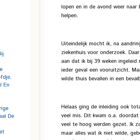
lopen en in de avond weer naar 
helpen.
Uiteindelijk mocht ik, na aandrin
ziekenhuis voor onderzoek. Daar
ij
aan dat ik bij 39 weken ingeleid
e
ieder geval een vooruitzicht. Maa
fdje.
wilde thuis bevallen in een beval
l En
Helaas ging de inleiding ook tot
rige
veel mis. Dit kwam o.a. doordat
aal De
veel te hoog werden gezet. Ik za
et
maar alles wat ik niet wilde, geb