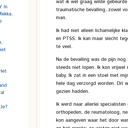
wat ik wel graag wilde gebeurde
 In
traumatische bevalling, zowel vo
Mekka.
man.
e
Ik had niet alleen lichamelijke 
en PTSS. Ik kan maar slecht tege
,
te veel.
iet
Na de bevalling was de pijn nog 
steeds niet lopen. Ik kon vrijwe
Het
baby. Ik zat in een stoel met mi
hele dag verzorgd worden. Dit w
and
gezien hadden.
al
Ik werd naar allerlei specialisten
 Je?
orthopeden, de reumatoloog, ne
kon aangeven waar het door wa