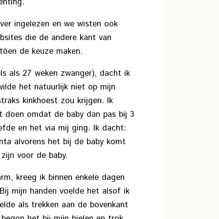
enting.
over ingelezen en we wisten ook
bsites die de andere kant van
t tóen de keuze maken.
els als 27 weken zwanger), dacht ik
lde het natuurlijk niet op mijn
raks kinkhoest zou krijgen. Ik
t doen omdat de baby dan pas bij 3
de en het via mij ging. Ik dacht:
nta alvorens het bij de baby komt
 zijn voor de baby.
arm, kreeg ik binnen enkele dagen
Bij mijn handen voelde het alsof ik
oelde als trekken aan de bovenkant
begon het bij mijn hielen en trok