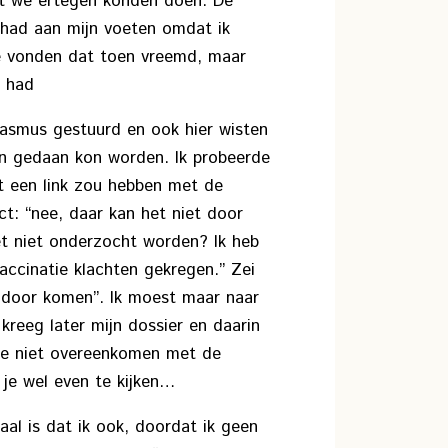
at we ertegen konden doen. De
 had aan mijn voeten omdat ik
e vonden dat toen vreemd, maar
k had
Erasmus gestuurd en ook hier wisten
an gedaan kon worden. Ik probeerde
et een link zou hebben met de
ct: “nee, daar kan het niet door
t niet onderzocht worden? Ik heb
accinatie klachten gekregen.” Zei
t door komen”. Ik moest maar naar
 kreeg later mijn dossier en daarin
ie niet overeenkomen met de
a je wel even te kijken…
aal is dat ik ook, doordat ik geen