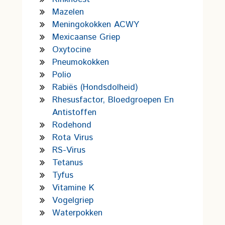
Mazelen
Meningokokken ACWY
Mexicaanse Griep
Oxytocine
Pneumokokken
Polio
Rabiës (hondsdolheid)
Rhesusfactor, Bloedgroepen En
Antistoffen
Rodehond
Rota Virus
RS-Virus
Tetanus
Tyfus
Vitamine K
Vogelgriep
Waterpokken