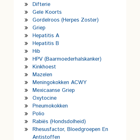
Difterie
Gele Koorts
Gordelroos (Herpes Zoster)
Griep
Hepatitis A
Hepatitis B
Hib
HPV (Baarmoederhalskanker)
Kinkhoest
Mazelen
Meningokokken ACWY
Mexicaanse Griep
Oxytocine
Pneumokokken
Polio
Rabiës (hondsdolheid)
Rhesusfactor, Bloedgroepen En
Antistoffen